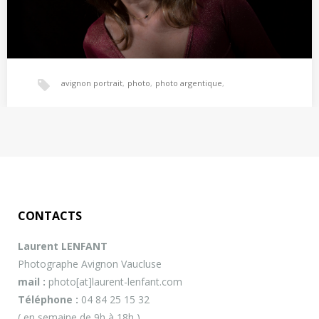
avignon portrait
,
photo
,
photo argentique
,
PORTRAITS
photo numérique
,
photographe
,
– Photographe de portrait à Avignon – Photos d’enfant, photo de
famille… une photo pour immortaliser…
photographe portrait avignon
,
photographie
,
CONTACTS
photographie portrait avignon
,
portrait
,
portrait animaux
,
Laurent LENFANT
Photographe Avignon Vaucluse
portrait enfants
,
portrait famille
,
studio photo
,
vaucluse
mail :
photo[at]laurent-lenfant.com
Téléphone :
04 84 25 15 32
( en semaine de 9h à 18h )