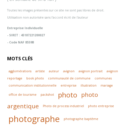
Toutes les images présentes sur ce site ne sont pas libres de droit.
Utilisation non autorisée sans l'accord écrit de l'auteur
Entreprise Individuelle
- SIRET : 45187221200027
- Code NAF 8559B
MOTS CLÉS
agglomérations
artiste
auteur
avignon
avignon portrait
avignon
reportage
book photo
communauté de commune
communes
communication institutionnelle
entreprise
illustration
mariage
photo
photo
office de tourisme
packshot
argentique
Photo de process industriel
photo entreprise
photographe
photographe baptême