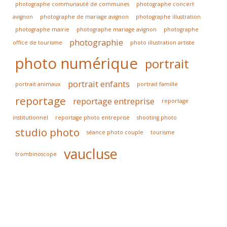
photographe communauté de communes
photographe concert
avignon
photographe de mariage avignon
photographe illustration
photographe mairie
photographe mariage avignon
photographe
photographie
office de tourisme
photo illustration artiste
photo numérique
portrait
portrait enfants
portrait animaux
portrait famille
reportage
reportage entreprise
reportage
institutionnel
reportage photo entreprise
shooting photo
studio photo
séance photo couple
tourisme
vaucluse
trombinoscope