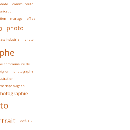
photo
communauté
nication
ation
mariage
office
o
photo
ess industriel
photo
aphe
he communauté de
vignon
photographe
ustration
mariage avignon
hotographie
to
trait
portrait