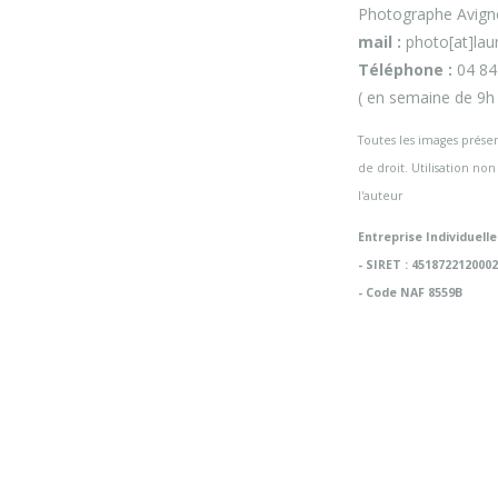
Photographe Avign
mail :
photo[at]lau
Téléphone :
04 84
photographe communauté de communes
,
( en semaine de 9h 
Toutes les images présent
photographe illustration
,
photographe mairie
,
de droit. Utilisation non
l'auteur
photographe office de tourisme
,
reportage
,
Entreprise Individuelle
- SIRET : 451872212000
- Code NAF 8559B
tourisme
,
vaucluse