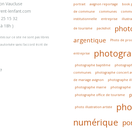
on Vaucluse
portrait
avignon reportage
book 
rent-lenfant.com
de commune
communes
commu
 25 15 32
institutionnelle
entreprise
illustr
à 18h )
phot
de tourisme
packshot
es sur ce site ne sont pas libres
argentique
Photo de proc
 autorisée sans l'accord écrit de
photogr
entreprise
photographe baptême
photograp
27
communes
photographe concert a
de mariage avignon
photographe ill
photographe mairie
photographe 
p
photographe office de tourisme
pho
photo illustration artiste
numérique
por