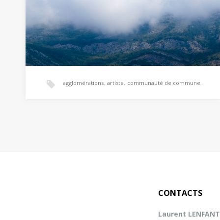
agglomérations
,
artiste
,
communauté de commune
,
communes
,
communication institutionnelle
,
Photographe d’illustration – Avignon
illustration
,
office de tourisme
,
photo
,
Photographe d’illustration – Nature / paysages /
Lieux / Villages / Photos pour artistes – Avignon…
photo illustration artiste
,
photo numérique
,
CONTACTS
Laurent LENFANT
photographe
,