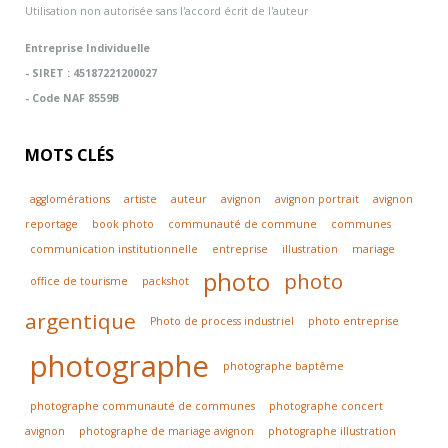
Utilisation non autorisée sans l'accord écrit de l'auteur
Entreprise Individuelle
- SIRET : 45187221200027
- Code NAF 8559B
MOTS CLÉS
agglomérations
artiste
auteur
avignon
avignon portrait
avignon
reportage
book photo
communauté de commune
communes
communication institutionnelle
entreprise
illustration
mariage
photo
photo
office de tourisme
packshot
argentique
Photo de process industriel
photo entreprise
photographe
photographe baptême
photographe communauté de communes
photographe concert
avignon
photographe de mariage avignon
photographe illustration