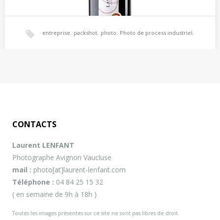
entreprise
,
packshot
,
photo
,
Photo de process industriel
,
Photographe Entreprise – Reportage – Publicité –
photo entreprise
,
photo numérique
,
photographe
,
Packshot – Avignon
Photographe reportage entreprise, packshot produit, photo
portrait
,
reportage
,
reportage entreprise
,
publicité, photo de mode, reportage photo entreprise – Photo
immobilière…
CONTACTS
reportage photo entreprise
,
trombinoscope
,
vaucluse
Laurent LENFANT
Photographe Avignon Vaucluse
mail :
photo[at]laurent-lenfant.com
Téléphone :
04 84 25 15 32
( en semaine de 9h à 18h )
Toutes les images présentes sur ce site ne sont pas libres de droit.