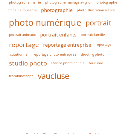
photographe mairie
photographe mariage avignon
photographe
photographie
office de tourisme
photo illustration artiste
photo numérique
portrait
portrait enfants
portrait animaux
portrait famille
reportage
reportage entreprise
reportage
institutionnel
reportage photo entreprise
shooting photo
studio photo
séance photo couple
tourisme
vaucluse
trombinoscope