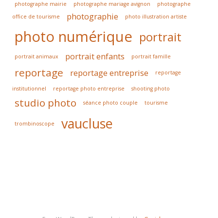
photographe mairie
photographe mariage avignon
photographe
photographie
office de tourisme
photo illustration artiste
photo numérique
portrait
portrait enfants
portrait animaux
portrait famille
reportage
reportage entreprise
reportage
institutionnel
reportage photo entreprise
shooting photo
studio photo
séance photo couple
tourisme
vaucluse
trombinoscope