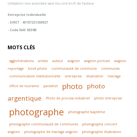
Utilisation non autorisée sans l'accord écrit de l'auteur
Entreprise Individuelle
- SIRET : 45187221200027
- Code NAF 8559B
MOTS CLÉS
agglomérations
artiste
auteur
avignon
avignon portrait
avignon
reportage
book photo
communauté de commune
communes
communication institutionnelle
entreprise
illustration
mariage
photo
photo
office de tourisme
packshot
argentique
Photo de process industriel
photo entreprise
photographe
photographe baptême
photographe communauté de communes
photographe concert
avignon
photographe de mariage avignon
photographe illustration