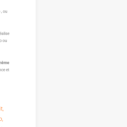
 , ou
éalise
io ou
 même
nce et
t,
o,