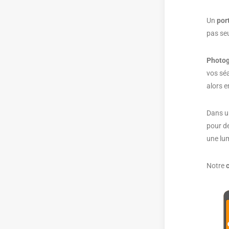
Un
port
pas se
Photog
vos séa
alors e
Dans 
pour d
une lu
Notre