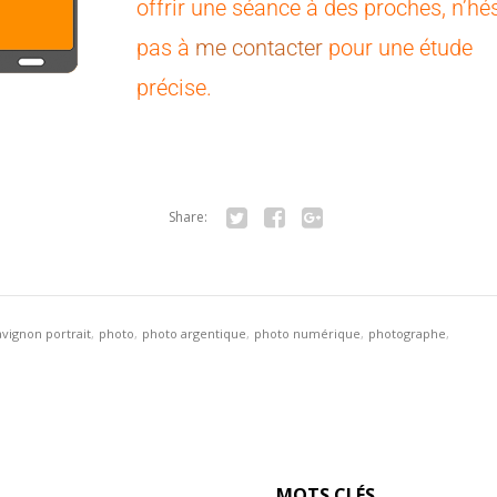
offrir une séance à des proches, n’hé
pas à
me contacter
pour une étude
précise.
Share:
Twitter
Facebook
Google+
avignon portrait
,
photo
,
photo argentique
,
photo numérique
,
photographe
,
photographe portrait avignon
,
photographie
,
photographie portrait avignon
,
portrai
portrait animaux
,
portrait enfants
,
portrait famille
,
studio photo
,
vaucluse
MOTS CLÉS