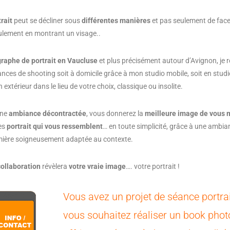
rait
peut se décliner sous
différentes manières
et pas seulement de face
ulement en montrant un visage..
raphe de portrait en Vaucluse
et plus précisément autour d’Avignon, je r
nces de shooting soit à domicile grâce à mon studio mobile, soit en stud
n extérieur dans le lieu de votre choix, classique ou insolite.
une
ambiance
décontractée
, vous donnerez la
meilleure image de vous
es
portrait qui vous ressemblent
… en toute simplicité, grâce à une ambia
mière soigneusement adaptée au contexte.
collaboration
révèlera
votre vraie image
…. votre portrait !
Vous avez un projet de séance portrai
vous souhaitez réaliser un book phot