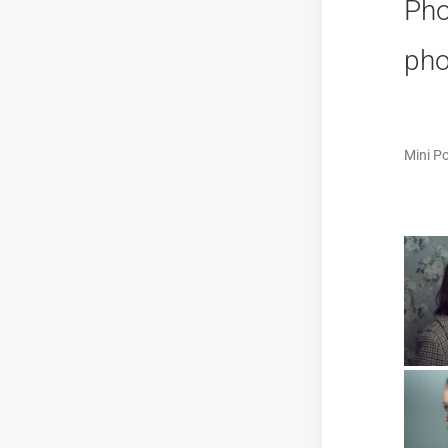
Pho
pho
Mini Po