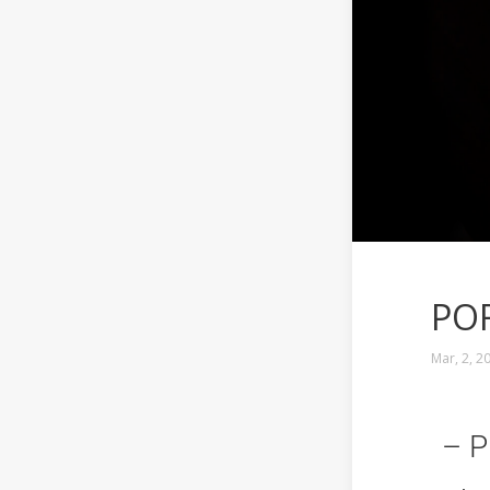
PO
Mar, 2, 2
– P