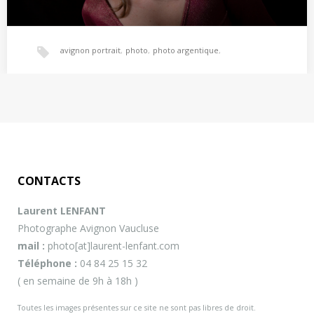
avignon portrait
,
photo
,
photo argentique
,
PORTRAITS
photo numérique
,
photographe
,
– Photographe de portrait à Avignon – Photos d’enfant, photo de
famille… une photo pour immortaliser…
photographe portrait avignon
,
photographie
,
CONTACTS
photographie portrait avignon
,
portrait
,
portrait animaux
,
Laurent LENFANT
Photographe Avignon Vaucluse
portrait enfants
,
portrait famille
,
studio photo
,
vaucluse
mail :
photo[at]laurent-lenfant.com
Téléphone :
04 84 25 15 32
( en semaine de 9h à 18h )
Toutes les images présentes sur ce site ne sont pas libres de droit.