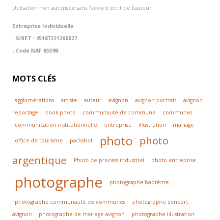
Utilisation non autorisée sans l'accord écrit de l'auteur
Entreprise Individuelle
- SIRET : 45187221200027
- Code NAF 8559B
MOTS CLÉS
agglomérations
artiste
auteur
avignon
avignon portrait
avignon
reportage
book photo
communauté de commune
communes
communication institutionnelle
entreprise
illustration
mariage
photo
photo
office de tourisme
packshot
argentique
Photo de process industriel
photo entreprise
photographe
photographe baptême
photographe communauté de communes
photographe concert
avignon
photographe de mariage avignon
photographe illustration