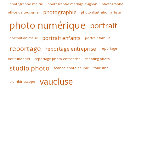
photographe mairie
photographe mariage avignon
photographe
photographie
office de tourisme
photo illustration artiste
photo numérique
portrait
portrait enfants
portrait animaux
portrait famille
reportage
reportage entreprise
reportage
institutionnel
reportage photo entreprise
shooting photo
studio photo
séance photo couple
tourisme
vaucluse
trombinoscope