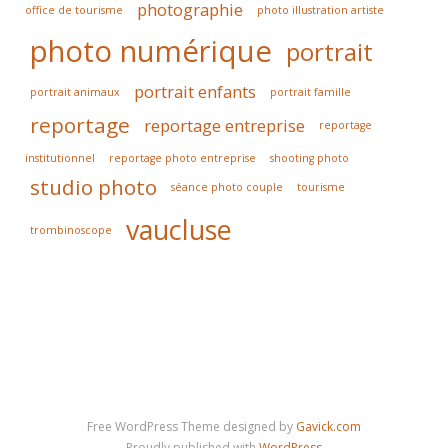
photographie
office de tourisme
photo illustration artiste
photo numérique
portrait
portrait enfants
portrait animaux
portrait famille
reportage
reportage entreprise
reportage
institutionnel
reportage photo entreprise
shooting photo
studio photo
séance photo couple
tourisme
vaucluse
trombinoscope
Free WordPress Theme designed by
Gavick.com
Proudly published with
WordPress