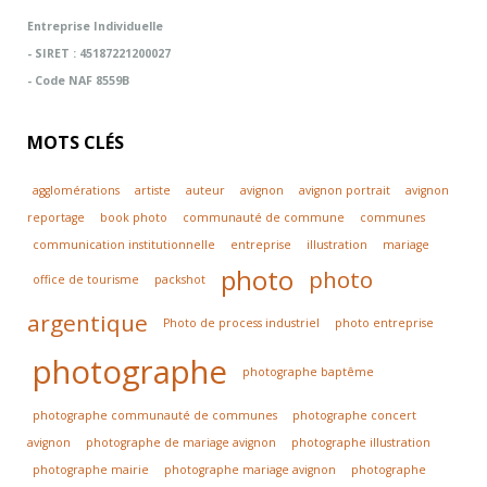
Entreprise Individuelle
- SIRET : 45187221200027
- Code NAF 8559B
MOTS CLÉS
agglomérations
artiste
auteur
avignon
avignon portrait
avignon
reportage
book photo
communauté de commune
communes
communication institutionnelle
entreprise
illustration
mariage
photo
photo
office de tourisme
packshot
argentique
Photo de process industriel
photo entreprise
photographe
photographe baptême
photographe communauté de communes
photographe concert
avignon
photographe de mariage avignon
photographe illustration
photographe mairie
photographe mariage avignon
photographe