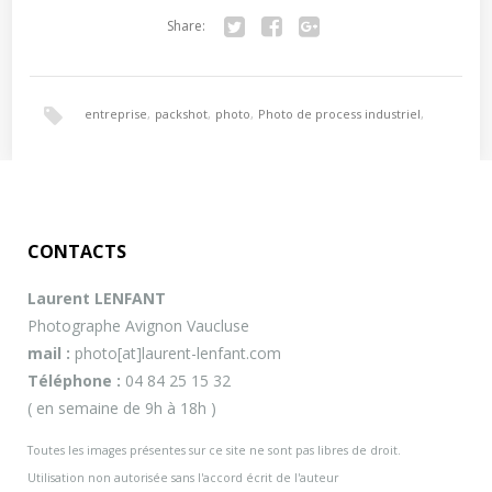
Share:
Twitter
Facebook
Google+
entreprise
,
packshot
,
photo
,
Photo de process industriel
,
photo entreprise
,
photo numérique
,
photographe
,
portrait
,
CONTACTS
reportage
,
reportage entreprise
,
reportage photo entreprise
,
Laurent LENFANT
Photographe Avignon Vaucluse
trombinoscope
,
vaucluse
mail :
photo[at]laurent-lenfant.com
Téléphone :
04 84 25 15 32
( en semaine de 9h à 18h )
Toutes les images présentes sur ce site ne sont pas libres de droit.
Utilisation non autorisée sans l'accord écrit de l'auteur