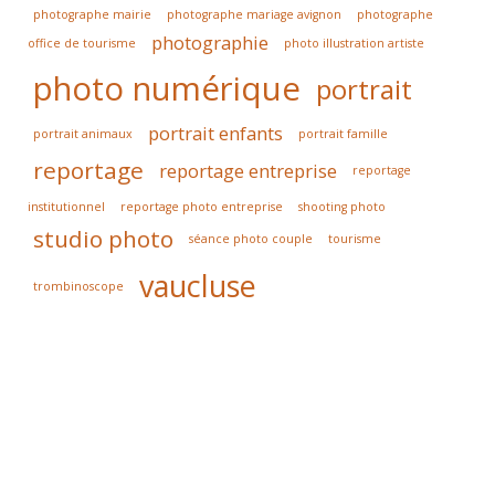
photographe mairie
photographe mariage avignon
photographe
photographie
office de tourisme
photo illustration artiste
photo numérique
portrait
portrait enfants
portrait animaux
portrait famille
reportage
reportage entreprise
reportage
institutionnel
reportage photo entreprise
shooting photo
studio photo
séance photo couple
tourisme
vaucluse
trombinoscope