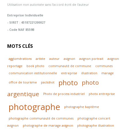
Utilisation non autorisée sans l'accord écrit de l'auteur
Entreprise Individuelle
- SIRET : 45187221200027
- Code NAF 8559B
MOTS CLÉS
agglomérations
artiste
auteur
avignon
avignon portrait
avignon
reportage
book photo
communauté de commune
communes
communication institutionnelle
entreprise
illustration
mariage
photo
photo
office de tourisme
packshot
argentique
Photo de process industriel
photo entreprise
photographe
photographe baptême
photographe communauté de communes
photographe concert
avignon
photographe de mariage avignon
photographe illustration