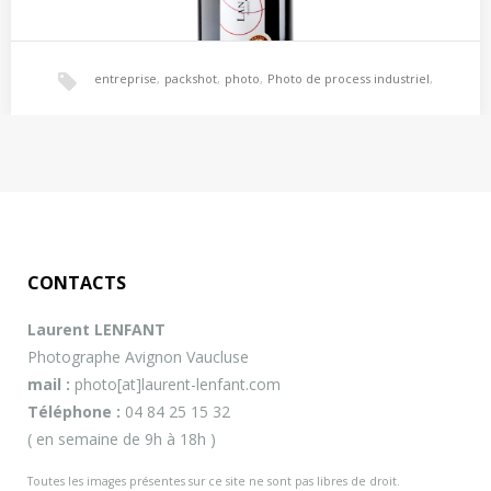
entreprise
,
packshot
,
photo
,
Photo de process industriel
,
Photographe Entreprise – Reportage – Publicité –
photo entreprise
,
photo numérique
,
photographe
,
Packshot – Avignon
Photographe reportage entreprise, packshot produit, photo
portrait
,
reportage
,
reportage entreprise
,
publicité, photo de mode, reportage photo entreprise – Photo
immobilière…
CONTACTS
reportage photo entreprise
,
trombinoscope
,
vaucluse
Laurent LENFANT
Photographe Avignon Vaucluse
mail :
photo[at]laurent-lenfant.com
Téléphone :
04 84 25 15 32
( en semaine de 9h à 18h )
Toutes les images présentes sur ce site ne sont pas libres de droit.