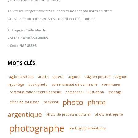
Toutes les images présentes sur ce site ne sont pas libres de droit.
Utilisation non autorisée sans l'accord écrit de l'auteur
Entreprise Individuelle
- SIRET : 45187221200027
- Code NAF 8559B
MOTS CLÉS
agglomérations
artiste
auteur
avignon
avignon portrait
avignon
reportage
book photo
communauté de commune
communes
communication institutionnelle
entreprise
illustration
mariage
photo
photo
office de tourisme
packshot
argentique
Photo de process industriel
photo entreprise
photographe
photographe baptême