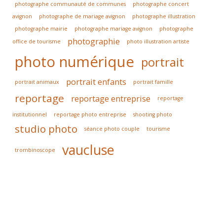
photographe communauté de communes
photographe concert
avignon
photographe de mariage avignon
photographe illustration
photographe mairie
photographe mariage avignon
photographe
photographie
office de tourisme
photo illustration artiste
photo numérique
portrait
portrait enfants
portrait animaux
portrait famille
reportage
reportage entreprise
reportage
institutionnel
reportage photo entreprise
shooting photo
studio photo
séance photo couple
tourisme
vaucluse
trombinoscope