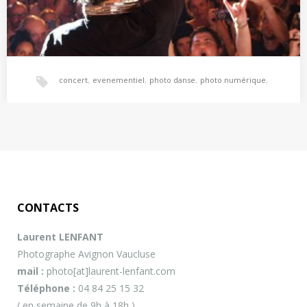
concert
,
evenementiel
,
photo danse
,
photo numérique
,
Reportage photo de Spectacles & Évènementiel
photo spectacles
,
photo théâtre
,
photographe
,
Photographe de concerts, spectacles, art vivant, théâtre. L’âme
du spectacle en images… Des images pour retranscrire…
photographe avignon
,
photographe concert avignon
,
CONTACTS
photographe évènementiel avignon
Laurent LENFANT
Photographe Avignon Vaucluse
mail :
photo[at]laurent-lenfant.com
Téléphone :
04 84 25 15 32
( en semaine de 9h à 18h )